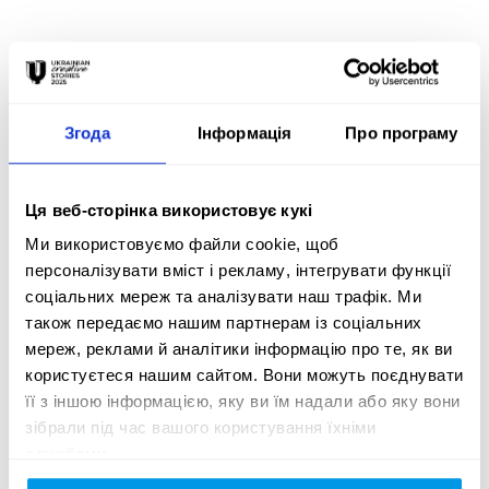
Креативна ідея:
Згода
Інформація
Про програму
Zhytomyr – one of the few Ukraіnian cities that has its own 
logo, which is really “its own”, not formal or just in a creators’ 
or officials'’ mind. Alive and native.

Ця веб-сторінка використовує кукі
Logo, created by us in 2014, quickly became part of the 
Ми використовуємо файли cookie, щоб
DNA of the city. It is a constant presence in the routine life 
персоналізувати вміст і рекламу, інтегрувати функції
of every resident who has dealings with the city council, 
соціальних мереж та аналізувати наш трафік. Ми
celebrates City Day or those who just spend time at 
також передаємо нашим партнерам із соціальних
weekends walking in the city centre.

мереж, реклами й аналітики інформацію про те, як ви
But the routine of normal life stopped on the 24th of 
користуєтеся нашим сайтом. Вони можуть поєднувати
February. The war came to Ukraine and the quiet, peaceful 
її з іншою інформацією, яку ви їм надали або яку вони
and friendly city had to change. Zhytomyr had to show its 
зібрали під час вашого користування їхніми
opposite side: fortitude, organisation and its ability to 
службами.
defend itself. Alongside this the logo has had to transform to 