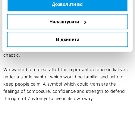
Дозволити всі
represent and reflect this change.

There was a lot of communication of information at this time. 
Налаштувати
The city Mayor addressed the people regularly throughout 
each day, social media of the utilities were full of messages, 
Відхилити
the city news portals were renewed minute by minute. All of 
this was equally important but at times divergent and 
chaotic.

We wanted to collect all of the important defence initiatives 
under a single symbol which would be familiar and help to 
keep people calm. A symbol which could translate the 
feelings of composure, confidence and strength to defend 
the right of Zhytomyr to live in its own way