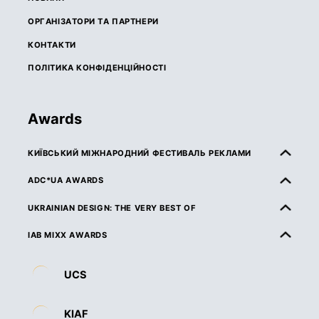
ОРГАНІЗАТОРИ ТА ПАРТНЕРИ
КОНТАКТИ
ПОЛІТИКА КОНФІДЕНЦІЙНОСТІ
Awards
КИЇВСЬКИЙ МІЖНАРОДНИЙ ФЕСТИВАЛЬ РЕКЛАМИ
ПРО КМФР
ADC*UA AWARDS
ПРАВИЛА ТА УМОВИ УЧАСТІ
ПРО ADC*UA AWARDS
UKRAINIAN DESIGN: THE VERY BEST OF
КАТЕГОРІЇ
ПРАВИЛА ТА УМОВИ УЧАСТІ
ПРО UKRAINIAN DESIGN: THE VERY BEST OF
IAB MIXX AWARDS
ЖУРІ
КАТЕГОРІЇ
ПРАВИЛА ТА УМОВИ УЧАСТІ
ПРО MIXX AWARDS
ДЕДЛАЙНИ ТА ВАРТІСТЬ
UCS
ЖУРІ
КАТЕГОРІЇ
ОРГАНІЗАТОРИ ТА ПАРТНЕРИ
ВИМОГИ ДО РОБІТ
ДЕДЛАЙНИ ТА ВАРТІСТЬ
ЖУРІ
ПРАВИЛА ТА УМОВИ УЧАСТІ
KIAF
НАГОРОДИ