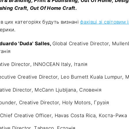
 & Branding, Print & Publishing, Out Of Home, Desi
lishing Craft, Out Of Home Craft.
в цих категоріях будуть визнані
фахівці зі світовим 
мерики.
duardo 'Duda' Salles,
Global Creative Director, Mulle
танія
tive Director, INNOCEAN Italy, Італія
ecutive Creative Director, Leo Burnett Kuala Lumpur, 
ative Director, McCann Ljubljana, Словенія
ounder, Creative Director, Holy Motors, Грузія
Chief Creative Officer, Havas Costa Rica, Коста-Рика
ative Director, Tabasco, Естонія