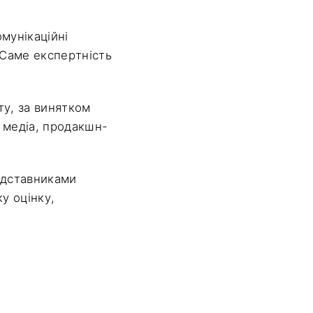
мунікаційні
 Саме експертність
ту, за винятком
 медіа, продакшн-
едставниками
у оцінку,