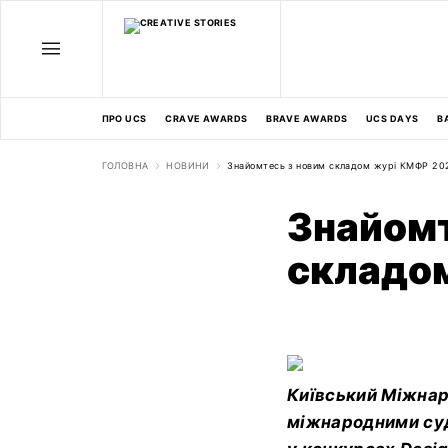
ПРО UCS
CRAVE AWARDS
BRAVE AWARDS
UCS DAYS
В
ГОЛОВНА
НОВИНИ
Знайомтесь з новим складом журі КМФР 20
Знайомт
складо
Київський Міжна
міжнародними суд