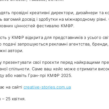
дять провідні креативні директори, дизайнери та ко
ь вагомий досвід і здобутки на міжнародному рівні.
оловних цінностей фестивалю КМФР.
сть у КМФР відкрита для представників з усього сві
До подачі запрошуються рекламні агентства, бренди,
жні автори.
у презентувати свої проєкти перед найкращими пр
вної спільноти. Саме ваш кейс може отримати висок
у або навіть Гран-прі КМФР 2025.
ає на сайті
creative-stories.com.ua
– 25 квітня.