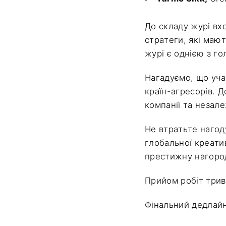
До складу журі вхо
стратеги, які мают
журі є однією з г
Нагадуємо, що уча
країн-агресорів. 
компанії та незале
Не втратьте нагод
глобальної креати
престижну нагород
Прийом робіт трив
Фінальний дедлайн 