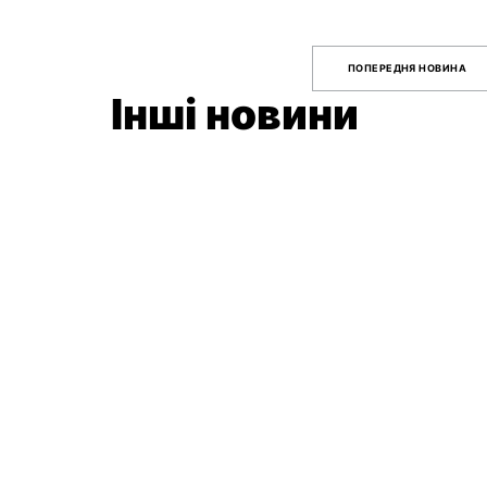
ПОПЕРЕДНЯ НОВИНА
Інші новини
11 червня 2026
ВІДКРИТО
ПРИЙОМ
ЗАЯВОК НА
ADCE STUDENT