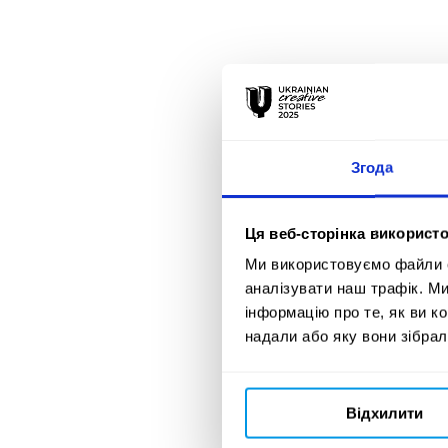
AWARDS 2026
02 червня 2026
Згода
ОГОЛОШЕНО
РЕЗУЛЬТАТИ
Ця веб-сторінка використо
Ми використовуємо файли co
УЧАСНИКІВ
аналізувати наш трафік. М
ADC*UA
інформацію про те, як ви к
надали або яку вони зібрал
AWARDS 2026
Відхилити