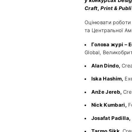
у конкурсах Design
Craft, Print & Pub
Оцінювати роботи 
та Центральної А
Голова журі – E
Global, Великобри
Alan Dindo,
Crea
Iska Hashim,
Ex
Anže Jereb,
Cre
Nick Kumbari,
F
Josafat Padilla,
Tarmo Sikk,
Cre