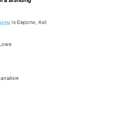
gn & Branding
ім’ям
із Європи, Азії
nLowe
Малайзія