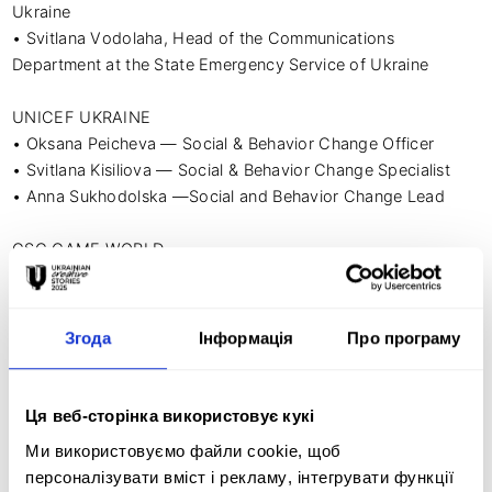
Ukraine 

• Svitlana Vodolaha, Head of the Communications 
Department at the State Emergency Service of Ukraine

UNICEF UKRAINE 

• Oksana Peicheva — Social & Behavior Change Officer 

• Svitlana Kisiliova — Social & Behavior Change Specialist 

• Anna Sukhodolska —Social and Behavior Change Lead 

GSC GAME WORLD 

• Belema Franklin George — PR manager, Producer of the 
initiative on behalf of GSC Game World GAME WORLD

• Kyrylo Bykov — VO & Mocap Service Owner 

Згода
Інформація
Про програму
• Pavlo Yushchuk — Stage Director 

• Andrii Maksiuta — Head of Stage & Drama Direction 

• Oleksii Tarasenko — VO Team Lead 

Ця веб-сторінка використовує кукі
• Yurii Falko — Sound engineer 

Ми використовуємо файли cookie, щоб
• Denys Abramenko — Lead Sound Designer 

персоналізувати вміст і рекламу, інтегрувати функції
• Mariia Grygorovych — Executive Producer/Head of 