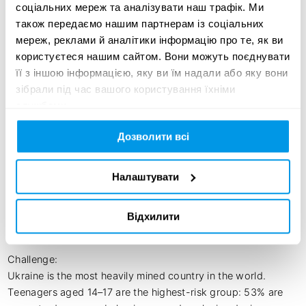
соціальних мереж та аналізувати наш трафік. Ми
Creative 

також передаємо нашим партнерам із соціальних
• Agostino Simonetta — Head of Publishing 

мереж, реклами й аналітики інформацію про те, як ви
• Volodymyr Ushchapovskyi — Digital Marketing Producer 

користуєтеся нашим сайтом. Вони можуть поєднувати
• Anatolii Lysianyi — Marketing Designer 

її з іншою інформацією, яку ви їм надали або яку вони
• Oleksandra Pylypchuk — Web Programmer 

зібрали під час вашого користування їхніми
• Maksym Zolochevskyi — Marketing Manager 

службами.
• Taras Kukurian — Marketing Designer 

• Yevhen Bazarov — Lead Community Manager 

Дозволити всі
• Denys Kolesnykov — Cinematic Artist 

• Illia Kuzmenko — Promo Artist
Налаштувати
Відхилити
Креативна ідея:
Challenge:

Ukraine is the most heavily mined country in the world. 
Teenagers aged 14–17 are the highest-risk group: 53% are 