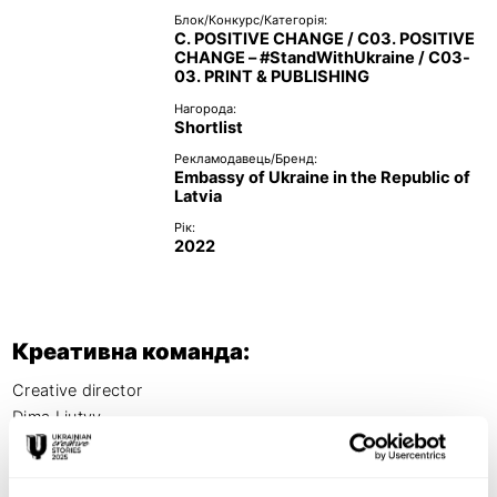
Блок/Конкурс/Категорія:
C. POSITIVE CHANGE / C03. POSITIVE
CHANGE – #StandWithUkraine / C03-
03. PRINT & PUBLISHING
Нагорода:
Shortlist
Рекламодавець/Бренд:
Embassy of Ukraine in the Republic of
Latvia
Рік:
2022
Креативна команда:
Creative director

Dima Liutyy

Art/Designer

Leonid Nakonechnyi
