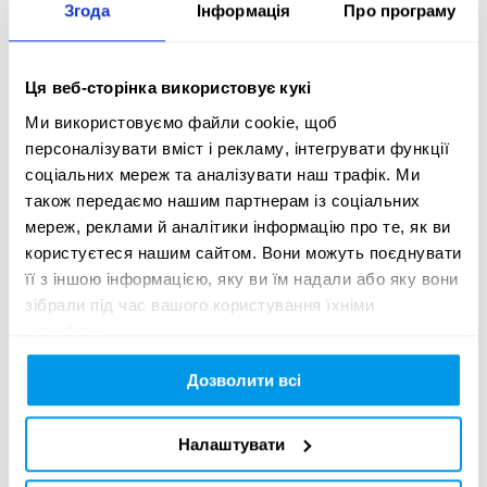
Згода
Інформація
Про програму
Copywritter 

Seva M.

Ця веб-сторінка використовує кукі
Ми використовуємо файли cookie, щоб
Copywritter

персоналізувати вміст і рекламу, інтегрувати функції
Danylo T.
соціальних мереж та аналізувати наш трафік. Ми
також передаємо нашим партнерам із соціальних
мереж, реклами й аналітики інформацію про те, як ви
користуєтеся нашим сайтом. Вони можуть поєднувати
Креативна ідея:
її з іншою інформацією, яку ви їм надали або яку вони
зібрали під час вашого користування їхніми
Behind the wall of russian lies

службами.
Problem:

Дозволити всі
Even today, many people in Latvia still believes in russian 
propaganda shown on TV

Налаштувати
Solution:
