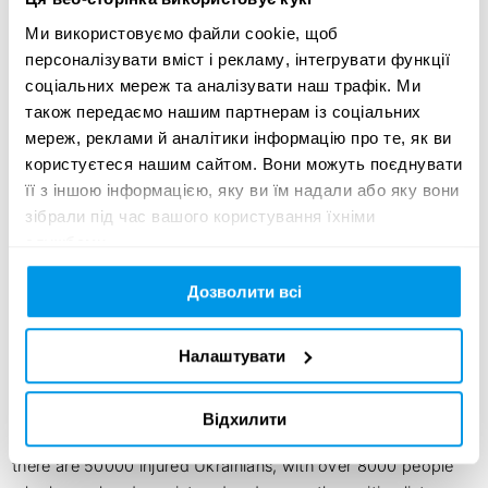
Account Manager - Vlad Vorokh, Postmen
Ми використовуємо файли cookie, щоб
персоналізувати вміст і рекламу, інтегрувати функції
соціальних мереж та аналізувати наш трафік. Ми
також передаємо нашим партнерам із соціальних
Креативна ідея:
мереж, реклами й аналітики інформацію про те, як ви
користуєтеся нашим сайтом. Вони можуть поєднувати
Thousands of people in Ukraine have suffered complex war-
її з іншою інформацією, яку ви їм надали або яку вони
related injuries. And if society is slowly getting used to 
зібрали під час вашого користування їхніми
people with amputated limbs and prostheses, disfigured 
службами.
faces cause a difficult mixture of feelings - sympathy, 
disgust and shame.

Дозволити всі
A person with a damaged face literally wants to hide it, both 
Налаштувати
from themselves and from others.

They need time and money to restore their faces. The 
Відхилити
surgeries and then rehabilitation are very expensive and 
there are 50000 injured Ukrainians, with over 8000 people 