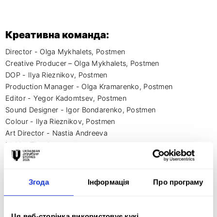
Креативна команда:
Director - Olga Mykhalets, Postmen

Creative Producer – Olga Mykhalets, Postmen

DOP - Ilya Rieznikov, Postmen

Рroduction Мanager - Olga Kramarenko, Postmen

Editor - Yegor Kadomtsev, Postmen

Sound Designer - Igor Bondarenko, Postmen

Colour - Ilya Rieznikov, Postmen

Art Director - Nastia Andreeva 

MUA - Tina Antonenko 

Gaffer - Tymofii Gerashchenko

1AC & Focus puller - Ivan Seliuk 

Згода
Інформація
Про програму
Art Director– Ira Pavlova, Postmen

Copywriter – Daria Tarasevych, Postmen

Creative Director - Anna Seniuk, Postmen

Ця веб-сторінка використовує кукі