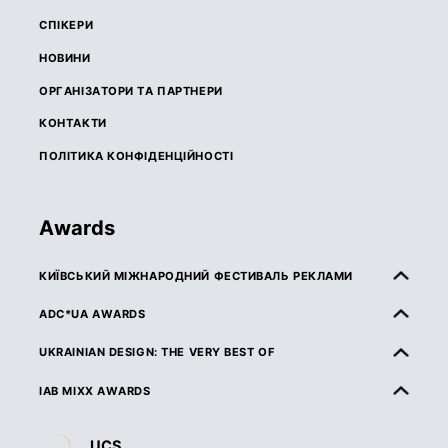
СПІКЕРИ
НОВИНИ
ОРГАНІЗАТОРИ ТА ПАРТНЕРИ
КОНТАКТИ
ПОЛІТИКА КОНФІДЕНЦІЙНОСТІ
Awards
КИЇВСЬКИЙ МІЖНАРОДНИЙ ФЕСТИВАЛЬ РЕКЛАМИ
ПРО КМФР
ADC*UA AWARDS
ПРАВИЛА ТА УМОВИ УЧАСТІ
ПРО ADC*UA AWARDS
UKRAINIAN DESIGN: THE VERY BEST OF
КАТЕГОРІЇ
ПРАВИЛА ТА УМОВИ УЧАСТІ
ПРО UKRAINIAN DESIGN: THE VERY BEST OF
IAB MIXX AWARDS
ЖУРІ
КАТЕГОРІЇ
ПРАВИЛА ТА УМОВИ УЧАСТІ
ПРО MIXX AWARDS
ДЕДЛАЙНИ ТА ВАРТІСТЬ
UCS
ЖУРІ