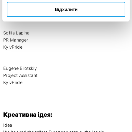
Social Media Manager

Відхилити
KyivPride

Sofiia Lapina

PR Manager

KyivPride

Eugene Bilotskiy

Project Assistant

KyivPride
Креативна ідея:
Idea
