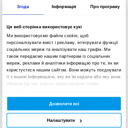
Dronarium

Згода
Інформація
Про програму
Victor Prokopckuk

Ця веб-сторінка використовує кукі
CTO

Ми використовуємо файли cookie, щоб
Dronarium

персоналізувати вміст і рекламу, інтегрувати функції
соціальних мереж та аналізувати наш трафік. Ми
також передаємо нашим партнерам із соціальних
Ruslana Panukhnyk

мереж, реклами й аналітики інформацію про те, як ви
Director

користуєтеся нашим сайтом. Вони можуть поєднувати
KyivPride

її з іншою інформацією, яку ви їм надали або яку вони
зібрали під час вашого користування їхніми
службами.
Oksana Solonska

Media & Communications Officer

Дозволити всі
KyivPride

Налаштувати
Maksym Potapovych
