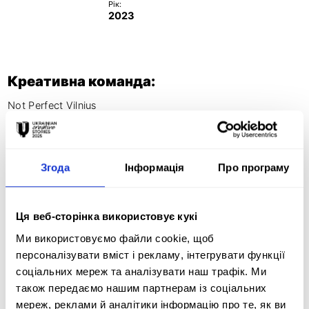
Рік:
2023
Креативна команда:
Not Perfect Vilnius
Згода
Інформація
Про програму
Креативна ідея:
At the end of November, a leader of one of the main political 
Ця веб-сторінка використовує кукі
parties in Lithuania was found guilty of taking a bribe by the 
Court of Appeal. All the attempts to prove this was a 
Ми використовуємо файли cookie, щоб
personal loan failed. A hand-written loan note was 
персоналізувати вміст і рекламу, інтегрувати функції
perceived more as a joke rather than evidence.

соціальних мереж та аналізувати наш трафік. Ми
також передаємо нашим партнерам із соціальних
And while a politician got a chance to rethink his life in jail, 
мереж, реклами й аналітики інформацію про те, як ви