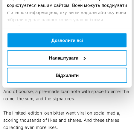
we got a chance to make a campaign for our alcohol client 
користуєтеся нашим сайтом. Вони можуть поєднувати
in a country where any campaigns for alcoholic beverages 
її з іншою інформацією, яку ви їм надали або яку вони
are banned.

зібрали під час вашого користування їхніми
службами.
The bribe of 90 000 euros was hidden in a box of an 
Дозволити всі
alcoholic beverage and that inspired us to produce a very 
special drink in a very special box.

Налаштувати
Paskoline - the loan bitter. Brought to life in a couple of 
days. Expertly designed with a very special jail-looking cut-
Відхилити
out window.

And of course, a pre-made loan note with space to enter the 
name, the sum, and the signatures.

The limited-edition loan bitter went viral on social media, 
scoring thousands of likes and shares. And these shares 
collecting even more likes. 
