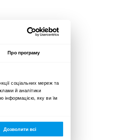
Про програму
нкції соціальних мереж та
GENCY
клами й аналітики
ю інформацією, яку ви їм
рода:
nze
амодавець/Бренд:
Дозволити всі
RPOSHTA