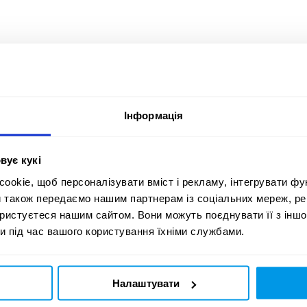
Інформація
вує кукі
okie, щоб персоналізувати вміст і рекламу, інтегрувати фу
Учасник:
IAMIDEA A
и також передаємо нашим партнерам із соціальних мереж, ре
ористуєтеся нашим сайтом. Вони можуть поєднувати її з іншо
и під час вашого користування їхніми службами.
Країна:
Наго
Україна
Bro
Блок/Конкурс/Категорія:
Рекл
Налаштувати
A. CREATIVE COMMUNICATIONS
UK
/ A02. PRINT & PUBLISHING /