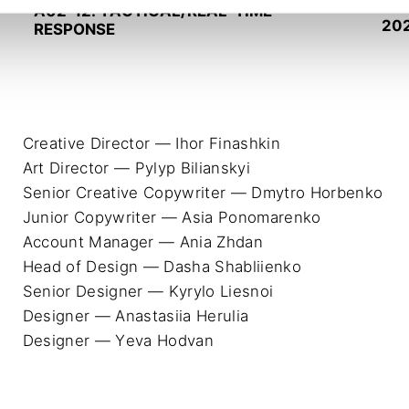
Рік:
A02-12. TACTICAL/REAL-TIME
20
RESPONSE
Creative Director — Ihor Finashkin

Art Director — Pylyp Bilianskyi

Senior Creative Copywriter — Dmytro Horbenko

Junior Copywriter — Asia Ponomarenko

Account Manager — Ania Zhdan

Head of Design — Dasha Shabliienko

Senior Designer — Kyrylo Liesnoi

Designer — Anastasiia Herulia

Designer — Yeva Hodvan