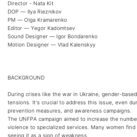
Director - Nata Kit

DOP — Ilya Rieznikov 

РМ — Olga Kramarenko 

Editor — Yegor Kadomtsev 

Sound Designer — Igor Bondarenko 

Motion Designer — Vlad Kalenskyy 
BACKGROUND

During crises like the war in Ukraine, gender-bas
tensions. It's crucial to address this issue, even du
prevention measures, and awareness campaigns.

The UNFPA campaign aimed to increase the number 
violence to specialized services. Many women find 
seeing it as a sign of weakness.
