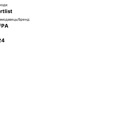
рода:
rtlist
амодавець/Бренд:
FPA
24