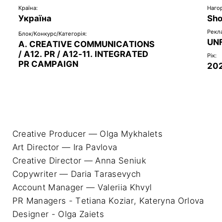
Країна:
Наго
Україна
Sho
Рекл
Блок/Конкурс/Категорія:
UN
A. CREATIVE COMMUNICATIONS
/ A12. PR / A12-11. INTEGRATED
Рік:
PR CAMPAIGN
20
Creative Producer — Olga Mykhalets 

Art Director — Ira Pavlova 

Creative Director — Anna Seniuk 

Copywriter — Daria Tarasevych 

Account Manager — Valeriia Khvyl 

PR Managers - Tetiana Koziar, Kateryna Orlova

Designer - Olga Zaiets
