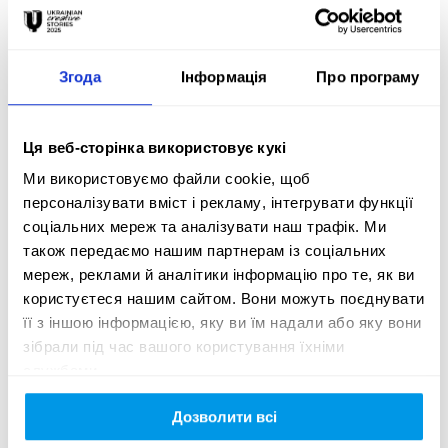
Elena Plakhova, Chief Reputation Officer (CRO) 

Olena Umerenko, Head of Business Social Responsibility 
Згода
Інформація
Про програму
Department 

Prystupa Svitlana, Head of External Communications 

Olha Baburina, Global Communications manager at Nova 
Ця веб-сторінка використовує кукі
Post 

Kateryna Grebenyk, Press Secretary 

Ми використовуємо файли cookie, щоб
Anastasiia Yalova, Head of Employer Brand Development 

персоналізувати вміст і рекламу, інтегрувати функції
Katerina Slavynska, Employer Brand Manager 

соціальних мереж та аналізувати наш трафік. Ми
Irina Ivlieva, Corporate Psychologist 

також передаємо нашим партнерам із соціальних
Daria Storozh, Head of SMM 

мереж, реклами й аналітики інформацію про те, як ви
Anastasiia Zihunova, SMM manager 

користуєтеся нашим сайтом. Вони можуть поєднувати
Anastasiia Yarkina, SMM manager 

її з іншою інформацією, яку ви їм надали або яку вони
Yuliia Protsenko, SMM manager 

зібрали під час вашого користування їхніми
Anhelina Kryzhska, SMM manager 

службами.
Kateryna Yanyshyna, Business Social Responsibility Manager

Dariia Kapushchenko, Employer Brand Manager
Дозволити всі