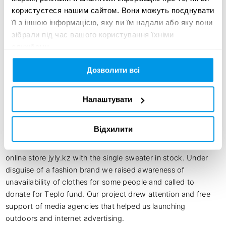
Kazakhstanis hoard tons of outmoded garments. Another 
користуєтеся нашим сайтом. Вони можуть поєднувати
40,000 tons annually eventually turn up in the trash, and not 
її з іншою інформацією, яку ви їм надали або яку вони
in the boxes of Teplo charity fund. So, clothes remain 
зібрали під час вашого користування їхніми
unavailable for people in need.

службами.
Дозволити всі
Idea: We picked an ordinary sweater from the pile of used 
clothes and made it the symbol of unavailability offering it 
for sale at the unaffordable price of 9,999,999 KZT

Налаштувати
Execution: We've demonstrated the sweater at Fashion 
Відхилити
Week Almaty, the main couture event, put it on the display 
at the most luxurious mall of the country, and then made the 
online store jyly.kz with the single sweater in stock. Under 
disguise of a fashion brand we raised awareness of 
unavailability of clothes for some people and called to 
donate for Teplo fund. Our project drew attention and free 
support of media agencies that helped us launching 
outdoors and internet advertising.
