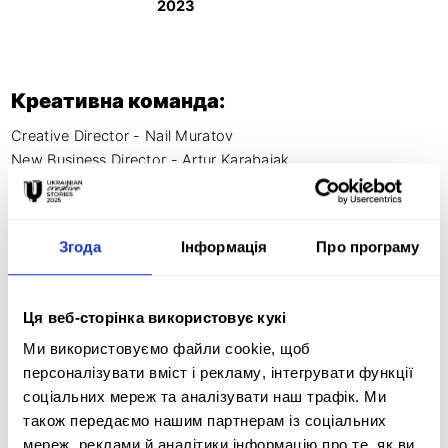
2023
Креативна команда:
Creative Director - Nail Muratov

New Business Director - Artur Karabajak

Senior Copywriter - Rassul Abidov

Creative Group Head - Sergei Alexanin

Designer - Ernest Toleutayev

Згода
Інформація
Про програму
Motion Designer - Vyacheslav Ligay
Ця веб-сторінка використовує кукі
Ми використовуємо файли cookie, щоб
Креативна ідея:
персоналізувати вміст і рекламу, інтегрувати функції
соціальних мереж та аналізувати наш трафік. Ми
Problem: Over 1,000,000 people in Kazakhstan can't afford 
також передаємо нашим партнерам із соціальних
simplest clothes. At the same time wardrobes of other 
мереж, реклами й аналітики інформацію про те, як ви