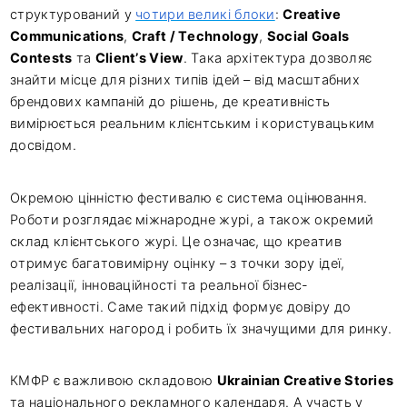
структурований у
чотири великі блоки
:
Creative
Communications
,
Craft / Technology
,
Social Goals
Contests
та
Client’s View
. Така архітектура дозволяє
знайти місце для різних типів ідей – від масштабних
брендових кампаній до рішень, де креативність
вимірюється реальним клієнтським і користувацьким
досвідом.
Окремою цінністю фестивалю є система оцінювання.
Роботи розглядає міжнародне журі, а також окремий
склад клієнтського журі. Це означає, що креатив
отримує багатовимірну оцінку – з точки зору ідеї,
реалізації, інноваційності та реальної бізнес-
ефективності. Саме такий підхід формує довіру до
фестивальних нагород і робить їх значущими для ринку.
КМФР є важливою складовою
Ukrainian Creative Stories
та національного рекламного календаря. А участь у