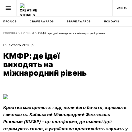
УВІЙТИ
ПРО UCS
CRAVE AWARDS
BRAVE AWARDS
UCS DAYS
ГОЛОВНА
НОВИНИ
КМФР: де ідеї виходять на міжнародний рівень
09 лютого 2026 р.
КМФР: де ідеї
виходять на
міжнародний рівень
Креатив має цінність тоді, коли його бачать, оцінюють
і визнають. Київський Міжнародний Фестиваль
Реклами (КМФР) – це платформа, де сміливі ідеї
отримують голос, а українська креативність звучить у