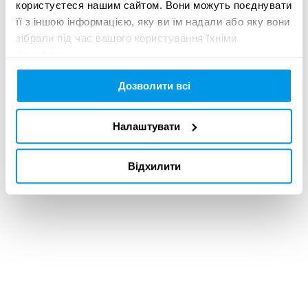
користуєтеся нашим сайтом. Вони можуть поєднувати
ВІДКРИТО
її з іншою інформацією, яку ви їм надали або яку вони
ПРИЙОМ ЗАЯВОК
зібрали під час вашого користування їхніми
НА ADCE STUDENT
службами.
AWARDS 2026
Дозволити всі
02 червня 2026
Налаштувати
ОГОЛОШЕНО
РЕЗУЛЬТАТИ
Відхилити
УЧАСНИКІВ
ADC*UA AWARDS
2026
02 червня 2026
РЕЗУЛЬТАТИ
УЧАСНИКІВ