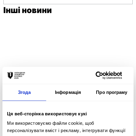
Інші новини
11 червня 2026
ВІДКРИТО
ПРИЙОМ ЗАЯВОК
НА ADCE STUDENT
AWARDS 2026
Згода
Інформація
Про програму
02 червня 2026
ОГОЛОШЕНО
РЕЗУЛЬТАТИ
Ця веб-сторінка використовує кукі
УЧАСНИКІВ
Ми використовуємо файли cookie, щоб
ADC*UA AWARDS
персоналізувати вміст і рекламу, інтегрувати функції
2026