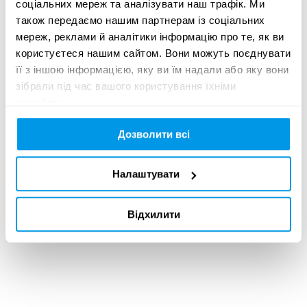
соціальних мереж та аналізувати наш трафік. Ми
також передаємо нашим партнерам із соціальних
мереж, реклами й аналітики інформацію про те, як ви
02 червня 2026
користуєтеся нашим сайтом. Вони можуть поєднувати
її з іншою інформацією, яку ви їм надали або яку вони
РЕЗУЛЬТАТИ
зібрали під час вашого користування їхніми
УЧАСНИКІВ
UKRAINIAN DESIGN:
службами.
THE VERY BEST OF
2026
Дозволити всі
Налаштувати
02 червня 2026
Відхилити
ОГОЛОШЕНО
РЕЗУЛЬТАТИ
УЧАСНИКІВ КМФР
2026