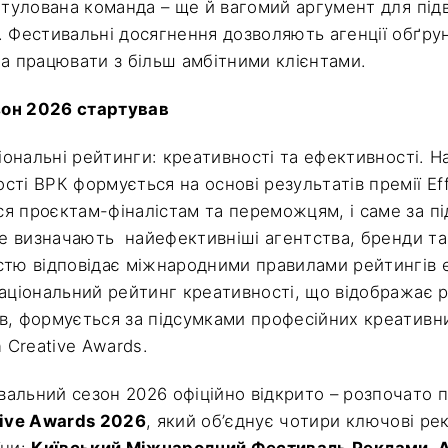
титулована команда – ще й вагомий аргумент для під
. Фестивальні досягнення дозволяють агенції обґру
та працювати з більш амбітними клієнтами.
он 2026 стартував
ціональні рейтинги: креативності та ефективності. 
ті ВРК формується на основі результатів премії Eff
я проєктам-фіналістам та переможцям, і саме за пі
ine визначають найефективніші агентства, бренди та
стю відповідає міжнародними правилами рейтингів е
Національний рейтинг креативності, що відображає 
в, формується за підсумками професійних креативни
n Creative Awards.
альний сезон 2026 офіційно відкрито – розпочато 
tive Awards 2026
, який об’єднує чотири ключові ре
їни:
Київський Міжнародний Фестиваль Реклами, 