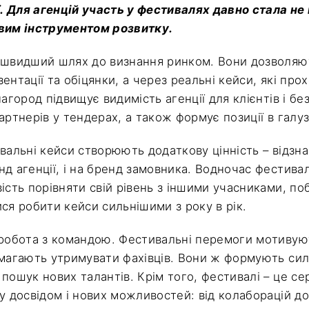
ії. Для агенцій участь у фестивалях давно стала н
ивим інструментом розвитку.
йшвидший шлях до визнання ринком. Вони дозволяю
ентації та обіцянки, а через реальні кейси, які про
нагород підвищує видимість агенції для клієнтів і б
артнерів у тендерах, а також формує позиції в галу
ивальні кейси створюють додаткову цінність – відзн
нд агенції, і на бренд замовника. Водночас фестива
ість порівняти свій рівень з іншими учасниками, по
ся робити кейси сильнішими з року в рік.
 робота з командою. Фестивальні перемоги мотивую
омагають утримувати фахівців. Вони ж формують си
 пошук нових талантів. Крім того, фестивалі – це с
ну досвідом і нових можливостей: від колаборацій д