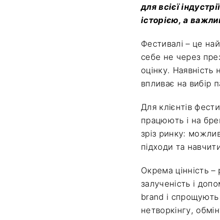
для всієї індустр
історією, а важл
Фестивалі – це на
себе не через през
оцінку. Наявність 
впливає на вибір п
Для клієнтів фест
працюють і на бре
зріз ринку: можлив
підходи та навчити
Окрема цінність –
залученість і доп
brand і спрощують
нетворкінгу, обмі