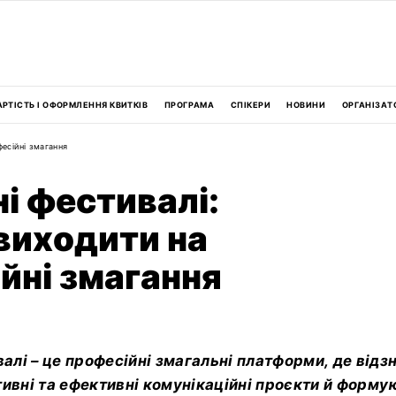
АРТІСТЬ І ОФОРМЛЕННЯ КВИТКІВ
ПРОГРАМА
СПІКЕРИ
НОВИНИ
ОРГАНІЗАТ
есійні змагання
і фестивалі:
виходити на
йні змагання
алі – це професійні змагальні платформи, де від
тивні та ефективні комунікаційні проєкти й форм