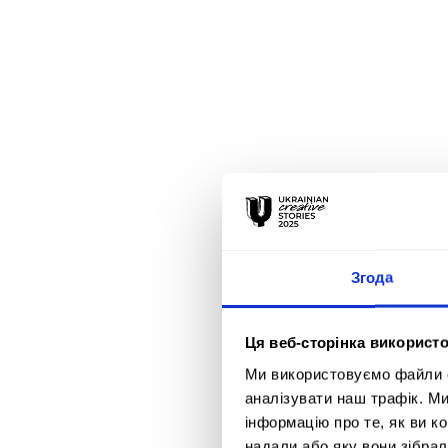
11 червня 2026
ВІДКРИТО
ПРИЙОМ
ЗАЯВОК НА
ADCE STUDENT
AWARDS 2026
Згода
Ця веб-сторінка використо
02 червня 2026
Ми використовуємо файли co
аналізувати наш трафік. М
ОГОЛОШЕНО
інформацію про те, як ви к
надали або яку вони зібрал