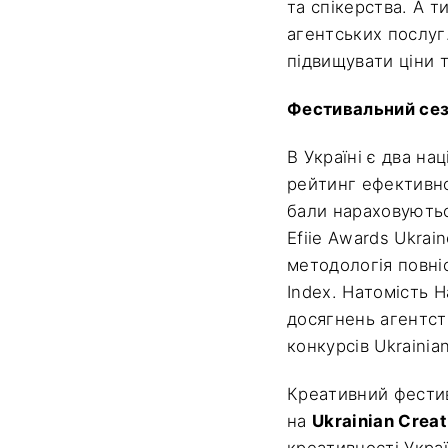
та спікерства. А 
агентських послуг
підвищувати ціни 
Фестивальний сез
В Україні є два на
рейтинг ефективнос
бали нараховуютьс
Efiie Awards Ukra
методологія повні
Index. Натомість 
досягнень агентст
конкурсів Ukrainia
Креативний фестив
на
Ukrainian Crea
креативності Укра