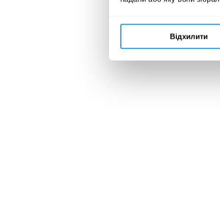
РЕЗУЛЬТАТИ
УЧАСНИКІВ
ADC*UA
Відхилити
AWARDS 2026
02 червня 2026
РЕЗУЛЬТАТИ
УЧАСНИКІВ
UKRAINIAN
DESIGN: THE
VERY BEST OF