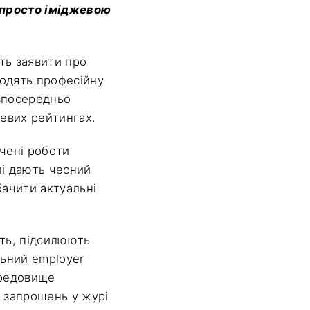
е просто іміджевою
ть заявити про
ходять професійну
езпосередньо
зевих рейтингах.
ачені роботи
лі дають чесний
бачити актуальні
ть, підсилюють
льний employer
ередовище
о запрошень у журі