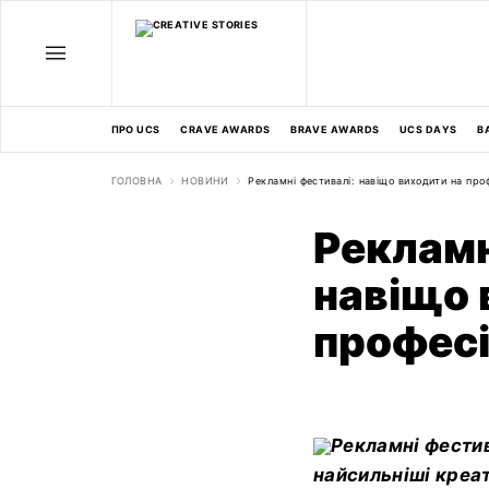
ПРО UCS
CRAVE AWARDS
BRAVE AWARDS
UCS DAYS
В
ГОЛОВНА
НОВИНИ
Рекламні фестивалі: навіщо виходити на проф
Рекламн
навіщо 
професі
Рекламні фестив
найсильніші креа