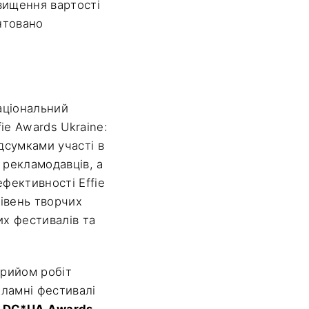
вищення вартості
нтовано
Національний
ie Awards Ukraine:
дсумками участі в
 рекламодавців, а
фективності Effie
рівень творчих
х фестивалів та
прийом робіт
кламні фестивалі
ADC*UA Awards,