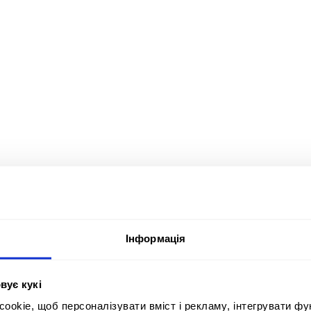
Учасник:
Postmen
Інформація
Кампанія (серія):
Наго
SHAPING BETTER CARE
Bes
Країна:
вує кукі
Рекл
Україна
UNI
okie, щоб персоналізувати вміст і рекламу, інтегрувати фу
Блок/Конкурс/Категорія: