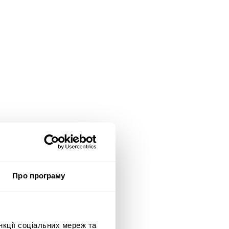
Про програму
рода:
t of
амодавець/Бренд:
CEF Ukraine
нкції соціальних мереж та