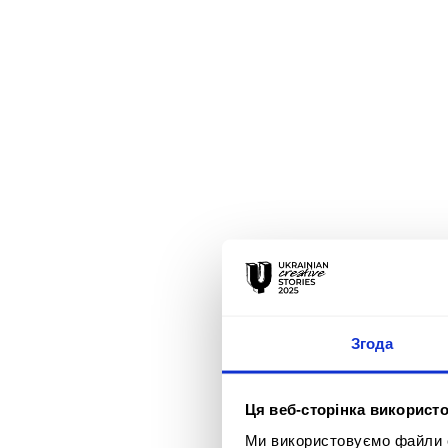
Згода
Ця веб-сторінка використо
Ми використовуємо файли co