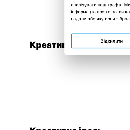
аналізувати наш трафік. М
інформацію про те, як ви к
надали або яку вони зібрал
Відхилити
Креативна команда: