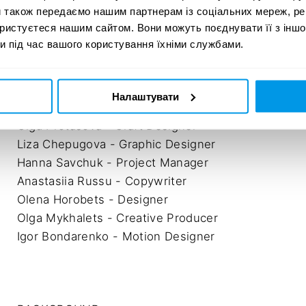
и також передаємо нашим партнерам із соціальних мереж, ре
A. GRAPHIC DESIGN & BRANDING
Рік:
/ A14. ILLUSTRATION &
ористуєтеся нашим сайтом. Вони можуть поєднувати її з іншо
20
PHOTOGRAPHY
и під час вашого користування їхніми службами.
Налаштувати
Iryna Pavlova - Art Director

Olga Protasova - Craft Designer

Liza Chepugova - Graphic Designer

Hanna Savchuk - Project Manager

Anastasiia Russu - Copywriter

Olena Horobets - Designer

Olga Mykhalets - Creative Producer

Igor Bondarenko - Motion Designer