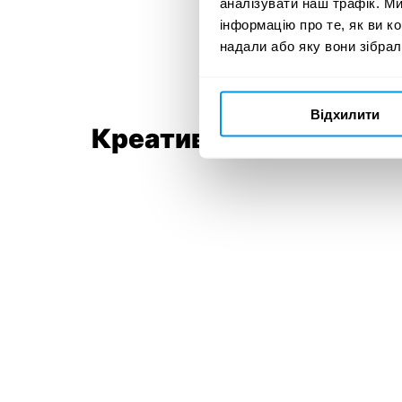
аналізувати наш трафік. М
інформацію про те, як ви к
надали або яку вони зібрал
Відхилити
Креативна команда: