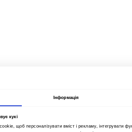
Учасник:
Postmen
Інформація
Країна:
Наго
Україна
Bes
вує кукі
Рекл
Блок/Конкурс/Категорія:
Clu
okie, щоб персоналізувати вміст і рекламу, інтегрувати фу
E. ENVIRONMENTAL DESIGN / E10.
Рік: