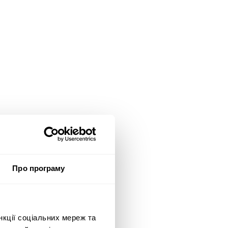
Про програму
рода:
t of
амодавець/Бренд:
b 4 Paws
нкції соціальних мереж та