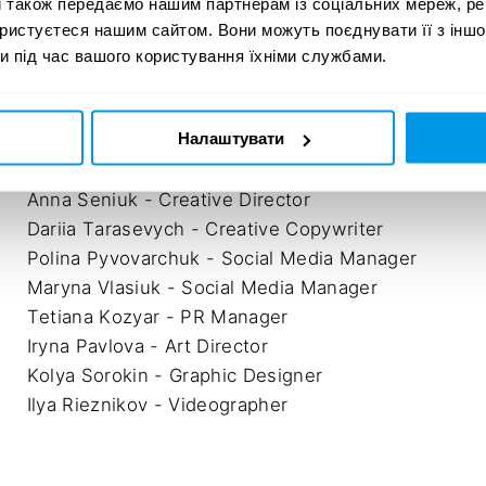
и також передаємо нашим партнерам із соціальних мереж, ре
SET & STAGE DESIGN
20
ористуєтеся нашим сайтом. Вони можуть поєднувати її з іншо
и під час вашого користування їхніми службами.
Налаштувати
Valeria Khvyl - Account Manager

Anna Seniuk - Creative Director

Dariia Tarasevych - Creative Copywriter

Polina Pyvovarchuk - Social Media Manager

Maryna Vlasiuk - Social Media Manager

Tetiana Kozyar - PR Manager

Iryna Pavlova - Art Director

Kolya Sorokin - Graphic Designer

Ilya Rieznikov - Videographer