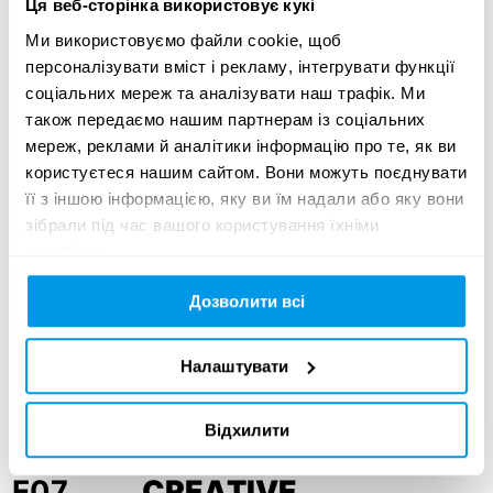
Ця веб-сторінка використовує кукі
E02
PROMOTIONS
Ми використовуємо файли cookie, щоб
персоналізувати вміст і рекламу, інтегрувати функції
соціальних мереж та аналізувати наш трафік. Ми
E03
LIVE STUNTS BRAND
також передаємо нашим партнерам із соціальних
ACTIVATION
мереж, реклами й аналітики інформацію про те, як ви
користуєтеся нашим сайтом. Вони можуть поєднувати
її з іншою інформацією, яку ви їм надали або яку вони
зібрали під час вашого користування їхніми
E04
NEW USE OF MEDIA
службами.
Дозволити всі
E05
BRANDED SPACES
Налаштувати
E06
PR / EVENTS
Відхилити
E07
CREATIVE