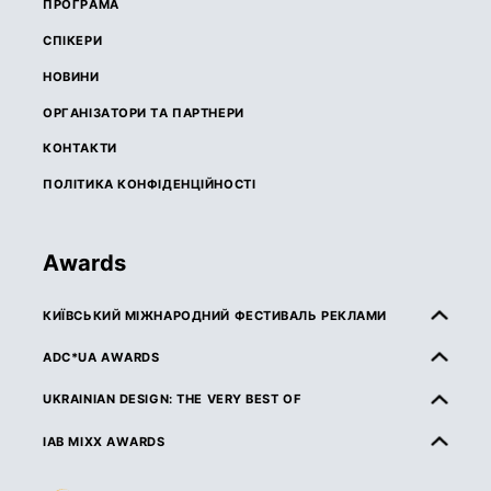
ПРОГРАМА
СПІКЕРИ
НОВИНИ
ОРГАНІЗАТОРИ ТА ПАРТНЕРИ
КОНТАКТИ
ПОЛІТИКА КОНФІДЕНЦІЙНОСТІ
Awards
КИЇВСЬКИЙ МІЖНАРОДНИЙ ФЕСТИВАЛЬ РЕКЛАМИ
ПРО КМФР
ADC*UA AWARDS
ПРАВИЛА ТА УМОВИ УЧАСТІ
ПРО ADC*UA AWARDS
UKRAINIAN DESIGN: THE VERY BEST OF
КАТЕГОРІЇ
ПРАВИЛА ТА УМОВИ УЧАСТІ
ПРО UKRAINIAN DESIGN: THE VERY BEST OF
IAB MIXX AWARDS
ЖУРІ
КАТЕГОРІЇ
ПРАВИЛА ТА УМОВИ УЧАСТІ
ПРО MIXX AWARDS