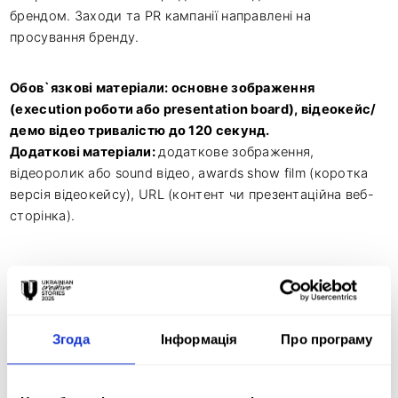
брендом. Заходи та PR кампанії направлені на
просування бренду.
Обов`язкові матеріали: основне зображення
(execution роботи або presentation board), відеокейс/
демо відео тривалістю до 120 секунд.
Додаткові матеріали:
додаткове зображення,
відеоролик або sound відео, awards show film (коротка
версія відеокейсу), URL (контент чи презентаційна веб-
сторінка).
E01
POINT OF SALE
EXPERIENCE AND
Згода
Інформація
Про програму
ACTIVATION