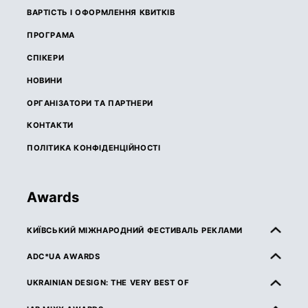
ВАРТІСТЬ І ОФОРМЛЕННЯ КВИТКІВ
ПРОГРАМА
СПІКЕРИ
НОВИНИ
ОРГАНІЗАТОРИ ТА ПАРТНЕРИ
КОНТАКТИ
ПОЛІТИКА КОНФІДЕНЦІЙНОСТІ
Awards
КИЇВСЬКИЙ МІЖНАРОДНИЙ ФЕСТИВАЛЬ РЕКЛАМИ
ПРО КМФР
ADC*UA AWARDS
ПРАВИЛА ТА УМОВИ УЧАСТІ
ПРО ADC*UA AWARDS
UKRAINIAN DESIGN: THE VERY BEST OF
КАТЕГОРІЇ
ПРАВИЛА ТА УМОВИ УЧАСТІ
ПРО UKRAINIAN DESIGN: THE VERY BEST OF