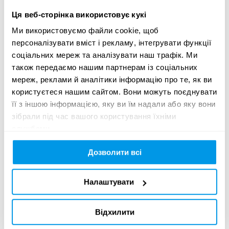
A04
FILM & AUDIO FOR
Ця веб-сторінка використовує кукі
NON-PROFIT / PUBLIC
Ми використовуємо файли cookie, щоб
SERVICE / NGO
персоналізувати вміст і рекламу, інтегрувати функції
соціальних мереж та аналізувати наш трафік. Ми
також передаємо нашим партнерам із соціальних
A05
CRAFT - DIRECTION,
мереж, реклами й аналітики інформацію про те, як ви
CINEMATOGRAPHY
користуєтеся нашим сайтом. Вони можуть поєднувати
AND EDITING
її з іншою інформацією, яку ви їм надали або яку вони
зібрали під час вашого користування їхніми
службами.
A06
CRAFT - MUSIC AND
Дозволити всі
SOUND
Налаштувати
A07
CRAFT - ANIMATION,
VFX, CGI AND 3D
Відхилити