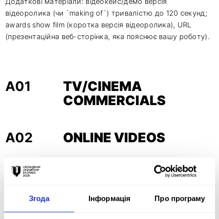
Додаткові матеріали: відеокейс/демо версія
відеоролика (чи `making of`) тривалістю до 120 секунд;
awards show film (коротка версія відеоролика), URL
(презентаційна веб-сторінка, яка пояснює вашу роботу).
A01
TV/CINEMA
COMMERCIALS
A02
ONLINE VIDEOS
A03
AUDIO / RADIO
COMMERCIALS
Згода
Інформація
Про програму