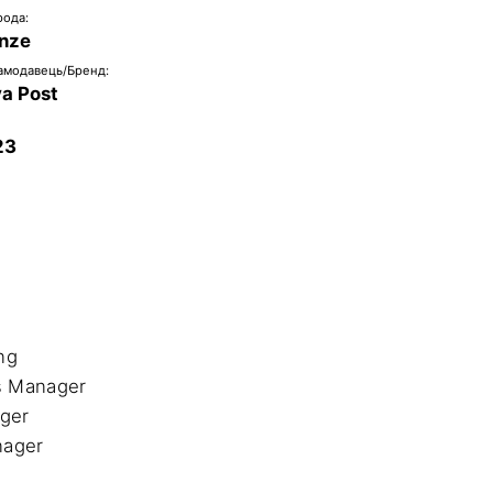
рода:
nze
амодавець/Бренд:
a Post
23
g 

 Manager

er

ager
