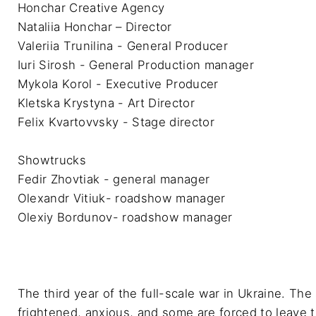
Honchar Creative Agency

Nataliia Honchar – Director

Valeriia Trunilina - General Producer 

Iuri Sirosh - General Production manager 

Mykola Korol - Executive Producer 

Kletska Krystyna - Art Director 

Felix Kvartovvsky - Stage director

Showtrucks 

Fedir Zhovtiak - general manager

Olexandr Vitiuk- roadshow manager 

Olexiy Bordunov- roadshow manager
The third year of the full-scale war in Ukraine. The
frightened, anxious, and some are forced to leave 