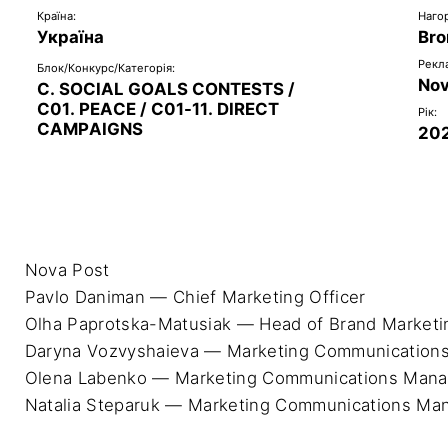
Країна:
Наго
Україна
Bro
Рекл
Блок/Конкурс/Категорія:
Nov
C. SOCIAL GOALS CONTESTS /
C01. PEACE / C01-11. DIRECT
Рік:
CAMPAIGNS
20
Nova Post

Pavlo Daniman — Chief Marketing Officer 

Olha Paprotska-Matusiak — Head of Brand Marketin
Daryna Vozvyshaieva — Marketing Communications
Olena Labenko — Marketing Communications Manag
Natalia Steparuk — Marketing Communications Man