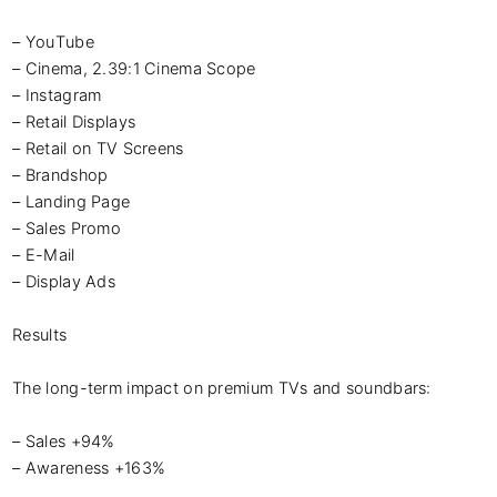
– YouTube

– Cinema, 2.39:1 Cinema Scope

– Instagram 

– Retail Displays

– Retail on TV Screens

– Brandshop 

– Landing Page

– Sales Promo

– E-Mail

– Display Ads

Results

The long-term impact on premium TVs and soundbars:

– Sales +94%

– Awareness +163%
