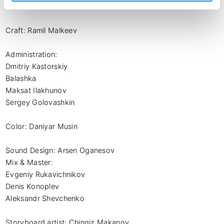
Ruslan Faizulin 

Craft: Ramil Malkeev 

Administration: 

Dmitriy Kastorskiy 

Balashka 

Maksat Ilakhunov 

Sergey Golovashkin

Color: Daniyar Musin 

Sound Design: Arsen Oganesov

Mix & Master: 

Evgeniy Rukavichnikov 

Denis Konoplev 

Aleksandr Shevchenko

Storyboard artist: Chingiz Makanov
