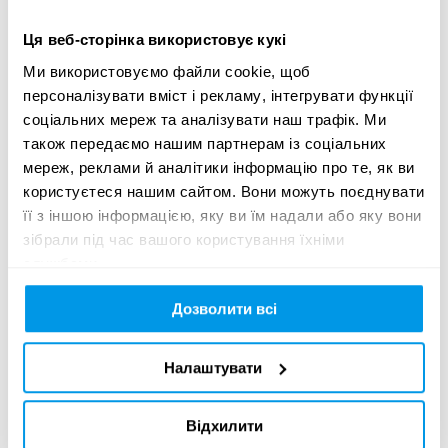
Dastan Aralbayev 

Ця веб-сторінка використовує кукі
Gaffer: Sultan Kakimbekov

Ми використовуємо файли cookie, щоб
персоналізувати вміст і рекламу, інтегрувати функції
Electricians: 

соціальних мереж та аналізувати наш трафік. Ми
Alibek Ashimov

також передаємо нашим партнерам із соціальних
Kairzhan Kairtay

мереж, реклами й аналітики інформацію про те, як ви
Aleksandr Permyakov

користуєтеся нашим сайтом. Вони можуть поєднувати
її з іншою інформацією, яку ви їм надали або яку вони
DIT:

зібрали під час вашого користування їхніми
Vyacheslav Kropachev

службами.
Daniel Kropachev 

Дозволити всі
Supertechno Crane: 

Berik Shintekov 

Ashirbek Tugelbayev

Налаштувати
Riggers: 

Відхилити
Ruslan Podaruyev 
