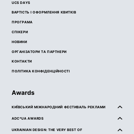
UCS DAYS
ВАРТІСТЬ І ОФОРМЛЕННЯ КВИТКІВ
ПРОГРАМА
СПІКЕРИ
НОВИНИ
ОРГАНІЗАТОРИ ТА ПАРТНЕРИ
КОНТАКТИ
ПОЛІТИКА КОНФІДЕНЦІЙНОСТІ
Awards
КИЇВСЬКИЙ МІЖНАРОДНИЙ ФЕСТИВАЛЬ РЕКЛАМИ
ПРО КМФР
ADC*UA AWARDS
ПРАВИЛА ТА УМОВИ УЧАСТІ
ПРО ADC*UA AWARDS
UKRAINIAN DESIGN: THE VERY BEST OF