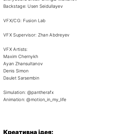
Backstage: Usen Seidullayev

VFX/CG: Fusion Lab

VFX Supervisor: Zhan Abdreyev 

VFX Artists: 

Maxim Chernykh 

Ayan Zhansultanov 

Denis Simon 

Daulet Sarsembin 

Simulation: @pantherafx

Animation: @motion_in_my_life
Креативна ідея: