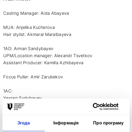
Casting Manager: Aida Abayeva

MUA: Anjelika Kucherova 

Hair stylist: Akmaral Maralbayeva 

1AD: Arman Sandybayev 

UPM/Location manager: Alexandr Tsvetkov 

Assistant Producer: Kamilla Azhibayeva 

Focus Puller: Amir Zarubekov

1AC: 

Yessen Syrlybayev

Aleksandr Kostanidi 

2AC: 

Згода
Інформація
Про програму
Beksultan Bekturgan
