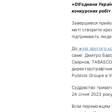
«Об’єднана Україн
конкурсних робіт 
Завершився прийом
меті створити креа
підтримають людей
До
журі другого к
саме: Дмитро Барс
Смірнов, TABASCO;
директор/графічни
Publicis Groupe в 
Суддівство тривати
24 січня 2023 року
Всім переможцям т