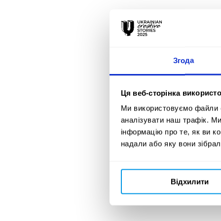
02 червня 2026
ОГОЛОШЕНО
Згода
РЕЗУЛЬТАТИ
УЧАСНИКІВ
Ця веб-сторінка використо
ADC*UA
Ми використовуємо файли co
аналізувати наш трафік. М
AWARDS 2026
інформацію про те, як ви к
надали або яку вони зібрал
Відхилити
02 червня 2026
РЕЗУЛЬТАТИ