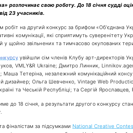
а» розпочинає свою роботу. До 18 січня судді оці
від 23 учасників.
 робіт на другий конкурс за брифом «Об’єднана Укр
тивні комунікації, які сприятимуть суверенітету Укр
 у щойно звільнених та тимчасово окупованих тери
онкурсу
увійшли сім членів Клубу арт-директорів Ук
уков, VMLY&R Ukraine; Дмитро Линник, Linnikov.ag
 Маша Тетеріна, незалежний комунікаційний консу
й дизайнер; Ольга Шевченко, Vintage Web Producti
Україні та Чеській Республіці; та Сергій Ярославцев,
ме до 18 січня, а результати другого конкурсу стан
.
а фіналістам за підсумками
National Creative Conte