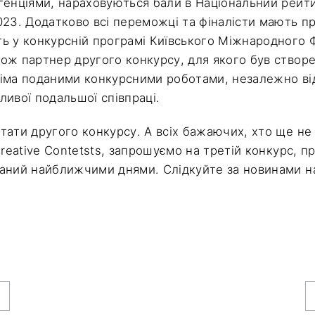
генціями, нараховуються бали в Національний рейт
023. Додатково всі переможці та фіналісти мають п
ь у конкурсній програмі Київського Міжнародного
ож партнер другого конкурсу, для якого був створе
іма поданими конкурсними роботами, незалежно ві
ливої подальшої співпраці.
тати другого конкурсу. А всіх бажаючих, хто ще не 
Creative Contetsts, запрошуємо на третій конкурс, п
аний найближчими днями. Слідкуйте за новинами н