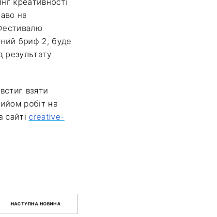
инг креативності
раво на
 Фестивалю
ний бриф 2, буде
д результату
встиг взяти
рийом робіт на
а сайті
creative-
НАСТУПНА НОВИНА