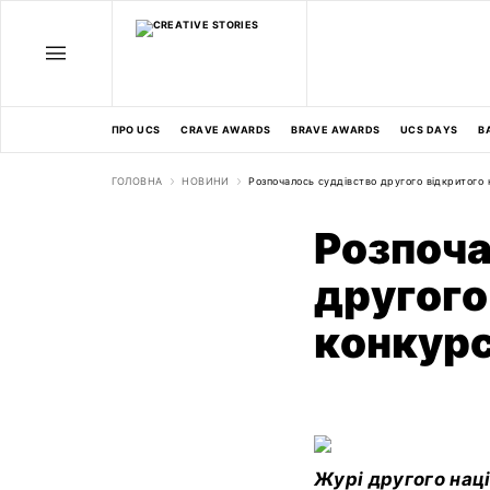
ПРО UCS
CRAVE AWARDS
BRAVE AWARDS
UCS DAYS
В
ГОЛОВНА
НОВИНИ
Розпочалось суддівство другого відкритого
Розпоча
другого
конкур
Журі другого наці