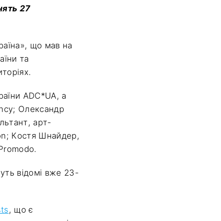
нять 27
аїна», що мав на
аїни та
торіях.
раїни ADC*UA, а
ency; Олександр
льтант, арт-
on; Костя Шнайдер,
 Promodo.
уть відомі вже 23-
sts
, що є