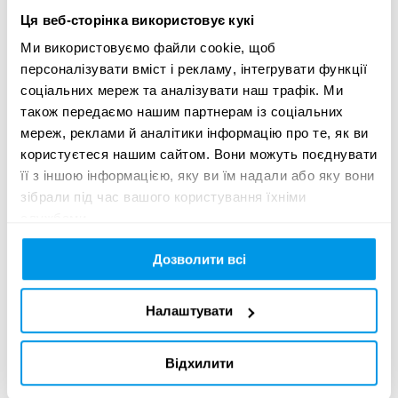
ВИБІР ЖУРІ
Ця веб-сторінка використовує кукі
Ми використовуємо файли cookie, щоб
Також судді поділились з нами своїми улюбленими
персоналізувати вміст і рекламу, інтегрувати функції
роботами. Зазначимо, що судді розповіли про це ще до
соціальних мереж та аналізувати наш трафік. Ми
того, як були анонсовані результати конкурсу.
також передаємо нашим партнерам із соціальних
мереж, реклами й аналітики інформацію про те, як ви
Jhonatan Gibson сподобалась ідея дронів, які
користуєтеся нашим сайтом. Вони можуть поєднувати
трансформували головний пам’ятник України за
її з іншою інформацією, яку ви їм надали або яку вони
допомогою прапора ЛГБТ –
MOTHERLAND PRIDE
. Серед
зібрали під час вашого користування їхніми
проєктів він також відмітив, що Airbnb був дуже чудовим
службами.
–
All around the (Russian) World
, а також той, де діти
найняли профе
сіоналів –
Little Headhunters powered by
Дозволити всі
Linkedin
. Дві дуже хо
роші ідеї.
Налаштувати
Nicolas Becker відмітив работу
All around the (Russian)
World
. “Просто і до болю правдиво” – говорить він.
Відхилити
Також серед робот він звернув увагу на проєкт
Little
Headhunters powered by Linkedin
.