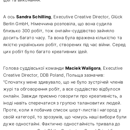
А ось
Sandra Schilling
, Executive Creative Director, Glück
Berlin GmbH, Німеччина розповіла, що вона судила
близько 300 робіт, тож онлайн-суддівство зайняло
досить багато часу. Та вона була вражена кількістю та
якістю українських робіт, створених під час війни. Серед
цих робіт було багато креативних ідей.
Голова суддівської команди
Maciek Waligora
, Executive
Creative Director, DDB Poland, Польща зазначив:
“Спочатку мене здивувало, що не було зустрічей членів
журі та обговорення робіт, а все суддівство відбулося
онлайн. Завжди приємно говорити про креативність, а
іноді навіть сперечатися з групою талановитих людей.
Проте, коли я побачив список шорт-листів і нагород у
своїй категорії, то зрозумів, що чомусь наші вибори були
дуже одностайні. Фактично одностайність тривала до