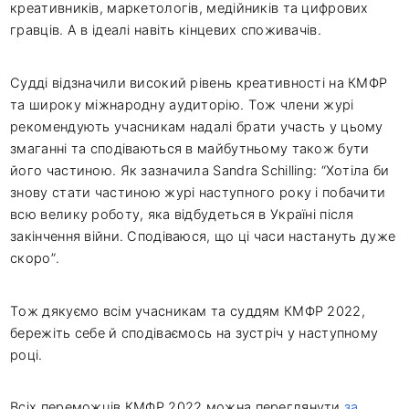
креативників, маркетологів, медійників та цифрових
гравців. А в ідеалі навіть кінцевих споживачів.
Судді відзначили високий рівень креативності на КМФР
та широку міжнародну аудиторію. Тож члени журі
рекомендують учасникам надалі брати участь у цьому
змаганні та сподіваються в майбутньому також бути
його частиною. Як зазначила Sandra Schilling: “Хотіла би
знову стати частиною журі наступного року і побачити
всю велику роботу, яка відбудеться в Україні після
закінчення війни. Сподіваюся, що ці часи настануть дуже
скоро”.
Тож дякуємо всім учасникам та суддям КМФР 2022,
бережіть себе й сподіваємось на зустріч у наступному
році.
Всіх переможців КМФР 2022 можна переглянути
за