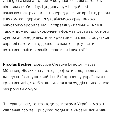
Change та міжнародний мікс учасників, які бажають
підтримати Україну. Ця дивна суміш ідей, які
намагаються рухати світ вперед у різних країнах, разом
з духом солідарності з українською креативною
індустрією зробила КМФР справді унікальним. Але я
також думаю, що скорочений формат фестивалю, його
сувора зосередженість на креативності, що стосується
справді важливого, дозволяє нам краще уявити
позитивні зміни в самій рекламній індустрії.”
Nicolas Becker
, Executive Creative Director, Havas
München, Німеччина додає, що фестиваль, перш за все,
дав дуже “зворушливий інсайт” про душу українських
креативників, яка б залишилася для суддів прихованою
без роботи у журі.
“І, перш за все, тепер люди за межами України мають
уявлення про те, що рухає людьми в Україні, який біль