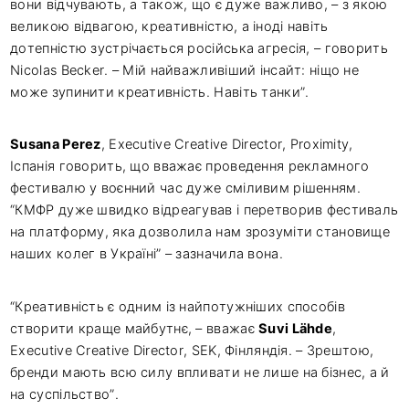
вони відчувають, а також, що є дуже важливо, – з якою
великою відвагою, креативністю, а іноді навіть
дотепністю зустрічається російська агресія, – говорить
Nicolas Becker. – Мій найважливіший інсайт: ніщо не
може зупинити креативність. Навіть танки”.
Susana Perez
, Executive Creative Director, Proximity,
Іспанія говорить, що вважає проведення рекламного
фестивалю у воєнний час дуже сміливим рішенням.
“КМФР дуже швидко відреагував і перетворив фестиваль
на платформу, яка дозволила нам зрозуміти становище
наших колег в Україні” – зазначила вона.
“Креативність є одним із найпотужніших способів
створити краще майбутнє, – вважає
Suvi Lähde
,
Executive Creative Director, SEK, Фінляндія. – Зрештою,
бренди мають всю силу впливати не лише на бізнес, а й
на суспільство”.