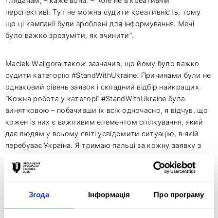
глядачам, – каже вона. – Але не в креативній
перспективі. Тут не можна судити креативність, тому
що ці кампанії були зроблені для інформування. Мені
було важко зрозуміти, як вчинити”.
Maciek Waligora також зазначив, що йому було важко
судити категорію #StandWithUkraine. Причинами були не
однаковий рівень заявок і складний відбір найкращих.
“Кожна робота у категорії #StandWithUkraine була
винятковою – побачивши їх всіх одночасно, я відчув, що
кожен із них є важливим елементом спілкування, який
дає людям у всьому світі усвідомити ситуацію, в якій
перебуває Україна. Я тримаю пальці за кожну заявку з
цієї категорії на наступних фестивалях, – каже Maciek. –
Я думаю, що українська креативність розквітає, та може
легко конкурувати з креативами з різних куточків
Європи”.
Згода
Інформація
Про програму