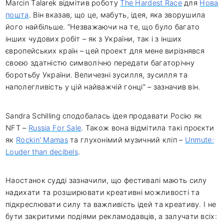
Marcin Talarek відмітив роботу
The Hardest Race
для
Нова
пошта
. Він вказав, що це, мабуть, ідея, яка зворушила
його найбільше. “Незважаючи на те, що було багато
інших чудових робіт – як з України, так і з інших
європейських країн – цей проект для мене вирізнявся
своєю здатністю символічно передати багаторічну
боротьбу України. Величезні зусилля, зусилля та
наполегливість у цій найважчій гонці” – зазначив він.
Sandra Schilling сподобалась ідея продавати Росію як
NFT –
Russia For Sale
. Також вона відмітила такі проєкти
як
Rockin' Mamas
та глухонімий музичний кліп –
Unmute:
Louder than decibels
.
Наостанок судді зазначили, що фестивалі мають силу
надихати та розширювати креативні можливості та
підкреслювати силу та важливість ідей та креативу. І не
бути закритими подіями рекламодавців, а залучати всіх: