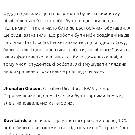
Судді відмітили, що не всі роботи були на високому
рівні, оскільки багато робіт було подано лише для
підтримки – так й мало бути за цьогорічних обставин. А
ще судді зазначили, що роботи були ніби розділені на дві
частини. Так Nicolas Becker зазначає, що з одного боку,
були великі і дуже креативні роботи, які він вже бачив на
інших фестивалях, а з іншого – були дуже локальні, в
тому числі студентські роботи, які змушували глядача
неприкрашенно і хвилююче розглядати війну.
Jhonatan Gibson
, Creative Director, TBWA \ Peru,
Пе
ру
зазначив, що деякі заявки були гарними ідеями,
але в неправильних категоріях.
Suvi Lähde
зазначила, що у її категоріях, ймовірно, 10%
робіт були на високому рівні від креативної стратегії до
ідеї та виконання.