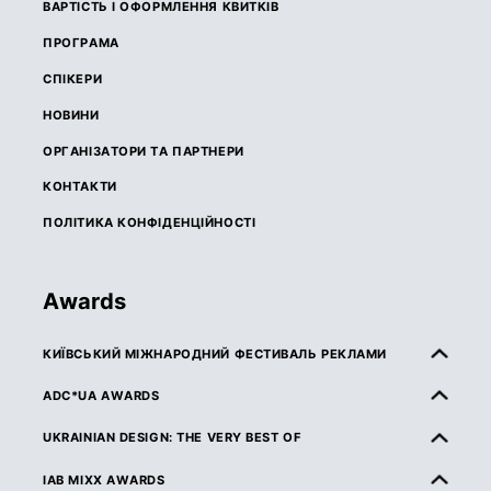
ВАРТІСТЬ І ОФОРМЛЕННЯ КВИТКІВ
ПРОГРАМА
СПІКЕРИ
НОВИНИ
ОРГАНІЗАТОРИ ТА ПАРТНЕРИ
КОНТАКТИ
ПОЛІТИКА КОНФІДЕНЦІЙНОСТІ
Awards
КИЇВСЬКИЙ МІЖНАРОДНИЙ ФЕСТИВАЛЬ РЕКЛАМИ
ПРО КМФР
ADC*UA AWARDS
ПРАВИЛА ТА УМОВИ УЧАСТІ
ПРО ADC*UA AWARDS
UKRAINIAN DESIGN: THE VERY BEST OF
КАТЕГОРІЇ
ПРАВИЛА ТА УМОВИ УЧАСТІ
ПРО UKRAINIAN DESIGN: THE VERY BEST OF
IAB MIXX AWARDS