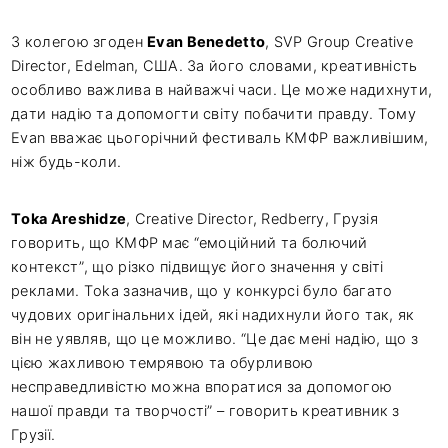
З колегою згоден
Evan Benedetto
, SVP Group Creative
Director, Edelman, США. За його словами, креативність
особливо важлива в найважчі часи. Це може надихнути,
дати надію та допомогти світу побачити правду. Тому
Evan вважає цьогорічний фестиваль КМФР важливішим,
ніж будь-коли.
Toka Areshidze
, Creative Director, Redberry, Грузія
говорить, що КМФР має “емоційний та болючий
контекст”, що різко підвищує його значення у світі
реклами. Toka зазначив, що у конкурсі було багато
чудових оригінальних ідей, які надихнули його так, як
він не уявляв, що це можливо. “Це дає мені надію, що з
цією жахливою темрявою та обурливою
несправедливістю можна впоратися за допомогою
нашої правди та творчості” – говорить креативник з
Грузії.