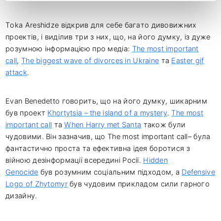
Toka Areshidze відкрив для себе багато дивовижних
проектів, і виділив три з них, що, на його думку, із дуже
розумною інформацією про медіа:
The most important
call
,
The biggest wave of divorces in Ukraine
та
Easter gif
attack
.
Evan Benedett
o
говорить, що на його думку, шикарним
був проект
Khortytsia – the island of a mystery
.
The most
important call
та
When Harry met Santa
також були
чудовими. Він зазначив, що The most important call– була
фантастично проста та ефективна ідея боротися з
війною дезінформації всередині Росії.
Hidden
Genocide
був розумним соціальним підходом, а
Defensive
Logo of Zhytomyr
був чудовим прикладом сили гарного
дизайну.