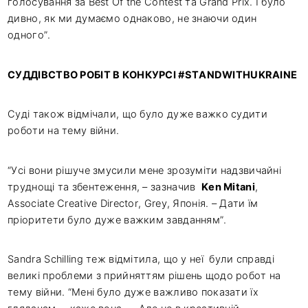
голосування за Best Of the Contest та Grand Prix. І було
дивно, як ми думаємо однаково, не знаючи один
одного”.
СУДДІВСТВО РОБІТ В КОНКУРСІ #STANDWITHUKRAINE
Суді також відмічали, що було дуже важко судити
роботи на тему війни.
“Усі вони рішуче змусили мене зрозуміти надзвичайні
труднощі та збентеження, – зазначив
Ken Mitani
,
Associate Creative Director, Grey, Японія. – Дати їм
пріоритети було дуже важким завданням”.
Sandra Schilling теж відмітила, що у неї були справді
великі проблеми з прийняттям рішень щодо робот на
тему війни. “Мені було дуже важливо показати їх