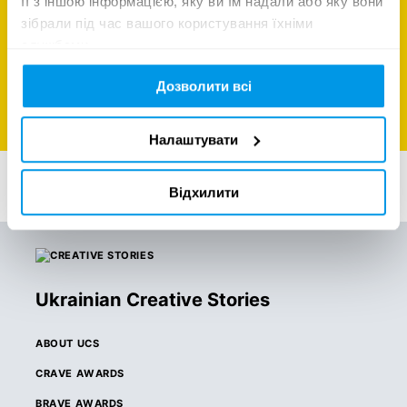
її з іншою інформацією, яку ви їм надали або яку вони
зібрали під час вашого користування їхніми
службами.
Дозволити всі
IAB MIXX AWARDS
Налаштувати
Відхилити
Ukrainian Creative Stories
ABOUT UCS
CRAVE AWARDS
BRAVE AWARDS