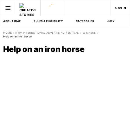
SIGN IN
ABOUT KIAF
RULES & ELIGIBILITY
CATEGORIES
JURY
D
HOME
KYIV INTERNATIONAL ADVERTISING FESTIVAL
WINNERS
Help on an iron horse
Help on an iron horse