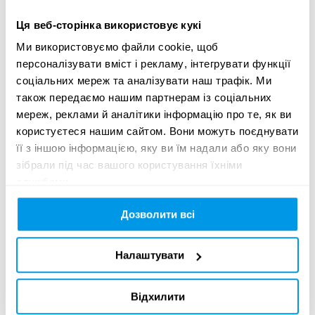
Mina Prodanova - Copywriter - Noble Graphics

Galina Nikolova - Art Director- Noble Graphics

Ця веб-сторінка використовує кукі
Emiliyana Kancheva - Art Director - Noble Graphics

Ми використовуємо файли cookie, щоб
Kaloyan Tinchev - Graphic Designer - Noble Graphics
персоналізувати вміст і рекламу, інтегрувати функції
соціальних мереж та аналізувати наш трафік. Ми
також передаємо нашим партнерам із соціальних
мереж, реклами й аналітики інформацію про те, як ви
Creative idea:
користуєтеся нашим сайтом. Вони можуть поєднувати
її з іншою інформацією, яку ви їм надали або яку вони
Pirinsko, the largest beer brand in Bulgaria, owes its success 
зібрали під час вашого користування їхніми
to its home region. However, during the pandemic, the 
службами.
mountainous region of Pirin was struggling with a lack of 
tourists – the main source of livelihood for locals. Without 
Дозволити всі
hesitation, Pirinsko refocused its marketing strategy to help 
its region in an unusual way. Pirinsko renovated the only 
Налаштувати
remaining narrow-gauge train that passes through the heart 
of the Pirin region to attract visitors and national attention. 
The result was a record number of passengers and a drastic 
Відхилити
increase in tourists to the region, solidifying the bond 