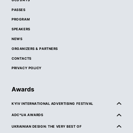
PASSES
PROGRAM
SPEAKERS
NEWS
ORGANIZERS & PARTNERS
CONTACTS
PRIVACY POLICY
Awards
KYIV INTERNATIONAL ADVERTISING FESTIVAL
ABOUT KIAF
ADC*UA AWARDS
RULES & ELIGIBILITY
ABOUT ADC*UA AWARDS
UKRAINIAN DESIGN: THE VERY BEST OF
CATEGORIES