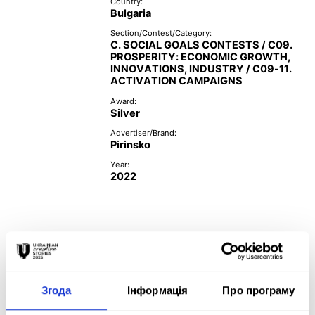
Country:
Bulgaria
Section/Contest/Category:
C. SOCIAL GOALS CONTESTS / C09.
PROSPERITY: ECONOMIC GROWTH,
INNOVATIONS, INDUSTRY / C09-11.
ACTIVATION CAMPAIGNS
Award:
Silver
Advertiser/Brand:
Pirinsko
Year:
2022
Creative Team:
Maria Milusheva - Creative Director - Noble Graphics

Samuil Petkov - New Business Director - Noble Graphics

Згода
Інформація
Про програму
Ivo Altanov - Managing Director - Noble Graphics
