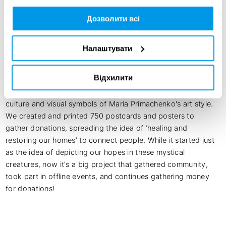
Дозволити всі
Creative idea:
Налаштувати
As Ukrainians, we gravitated towards creating a project that 
not only lightens up the effects of war but gives hope and 
Відхилити
depicts the strong, authentic image of the Ukrainian nation. 
The project was inspired by the folk motives of Ukrainian 
culture and visual symbols of Maria Primachenko's art style. 
We created and printed 750 postcards and posters to 
gather donations, spreading the idea of ‘healing and 
restoring our homes’ to connect people. While it started just 
as the idea of depicting our hopes in these mystical 
creatures, now it’s a big project that gathered community, 
took part in offline events, and continues gathering money 
for donations!