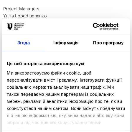
Project Managers

Yuliia Lobodiuchenko

Olena Kalinina

Motion Designers

Згода
Інформація
Про програму
Serge Sprenne 

Oleksander Davydenko

Ця веб-сторінка використовує кукі
Photographers

Serhii Nuzhnenko 

Ми використовуємо файли cookie, щоб
George Ivanchenko

персоналізувати вміст і рекламу, інтегрувати функції
Dmytro Smolienko

соціальних мереж та аналізувати наш трафік. Ми
Mykhaylo Palinchak

також передаємо нашим партнерам із соціальних
Pavlo Fedosenko

мереж, реклами й аналітики інформацію про те, як ви
Valentyt Bobyr

користуєтеся нашим сайтом. Вони можуть поєднувати
Vlada Liberova

її з іншою інформацією, яку ви їм надали або яку вони
Kostiantyn Liberov
зібрали під час вашого користування їхніми
службами.