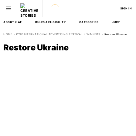
SIGN IN
ABOUT KIAF
RULES & ELIGIBILITY
CATEGORIES
JURY
D
HOME
KYIV INTERNATIONAL ADVERTISING FESTIVAL
WINNERS
Restore Ukraine
Restore Ukraine