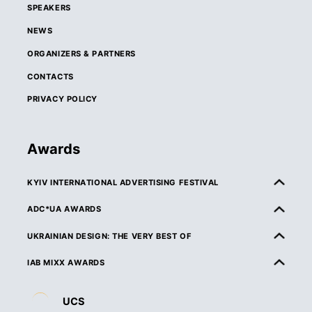
SPEAKERS
NEWS
ORGANIZERS & PARTNERS
CONTACTS
PRIVACY POLICY
Awards
KYIV INTERNATIONAL ADVERTISING FESTIVAL
ABOUT KIAF
ADC*UA AWARDS
RULES & ELIGIBILITY
ABOUT ADC*UA AWARDS
UKRAINIAN DESIGN: THE VERY BEST OF
CATEGORIES
RULES & ELIGIBILITY
ABOUT UKRAINIAN DESIGN: THE VERY BEST OF
IAB MIXX AWARDS
JURY
CATEGORIES
RULES & ELIGIBILITY
ABOUT MIXX AWARDS
DEADLINES & ENTRY FEES
UCS
JURY
CATEGORIES
ORGANIZERS & PARTNERS