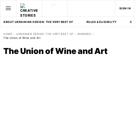
SIGN IN
ABOUT UKRAINIAN DESIGN: THE VERY BEST OF
RULES & ELIGIBILITY
CA
HOME
UKRAINIAN DESIGN: THE VERY BEST OF
WINNERS
The Union of Wine and Art
The Union of Wine and Art