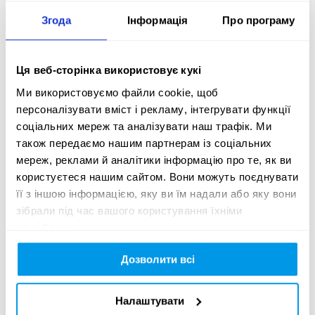
Anastasiia Sirenko

Згода
Інформація
Про програму
Senior Graphic Designer

Inna Malysh

Ця веб-сторінка використовує кукі
Ми використовуємо файли cookie, щоб
Animation 

персоналізувати вміст і рекламу, інтегрувати функції
Artur Blihor

соціальних мереж та аналізувати наш трафік. Ми
також передаємо нашим партнерам із соціальних
Account Director

мереж, реклами й аналітики інформацію про те, як ви
Mariia Hrabar

користуєтеся нашим сайтом. Вони можуть поєднувати
її з іншою інформацією, яку ви їм надали або яку вони
Music

зібрали під час вашого користування їхніми
DakhaBrakha
службами.
Дозволити всі
Creative idea:
Налаштувати
Wataga Wine - a large-scale collaboration between 