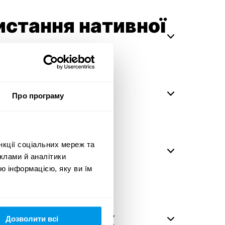
стання нативної
истання
Про програму
нту
истання
нкції соціальних мереж та
онтенту
клами й аналітики
ю інформацією, яку ви їм
истання
прибуткових
Дозволити всі