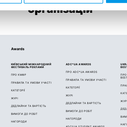
організацій
Awards
КИЇВСЬКИЙ МІЖНАРОДНИЙ
ADC*UA AWARDS
UKR
ФЕСТИВАЛЬ РЕКЛАМИ
BES
ПРО ADC*UA AWARDS
ПРО КМФР
ПРО
BES
ПРАВИЛА ТА УМОВИ УЧАСТІ
ПРАВИЛА ТА УМОВИ УЧАСТІ
ПРА
КАТЕГОРІЇ
КАТЕГОРІЇ
КАТЕ
ЖУРІ
ЖУРІ
ЖУР
ДЕДЛАЙНИ ТА ВАРТІСТЬ
ДЕДЛАЙНИ ТА ВАРТІСТЬ
ДЕД
ВИМОГИ ДО РОБІТ
ВИМОГИ ДО РОБІТ
ВИМ
НАГОРОДИ
НАГОРОДИ
НАГ
ADC*UA STUDENT AWARDS