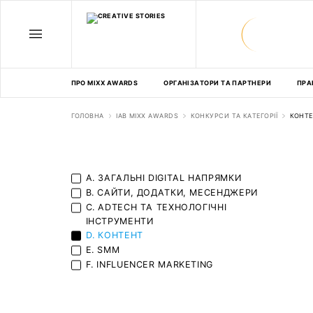
ПРО MIXX AWARDS
ОРГАНІЗАТОРИ ТА ПАРТНЕРИ
ПРА
ГОЛОВНА
IAB MIXX AWARDS
КОНКУРСИ ТА КАТЕГОРІЇ
КОНТ
A. ЗАГАЛЬНІ DIGITAL НАПРЯМКИ
B. САЙТИ, ДОДАТКИ, МЕСЕНДЖЕРИ
C. ADTECH ТА ТЕХНОЛОГІЧНІ
ІНСТРУМЕНТИ
D. КОНТЕНТ
E. SMM
F. INFLUENCER MARKETING