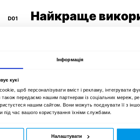
Найкраще викори
D01
реклами
Найкраще викор
D02
Інформація
фірмового конте
вує кукі
Найкраще викор
D03
okie, щоб персоналізувати вміст і рекламу, інтегрувати фу
партнерського к
и також передаємо нашим партнерам із соціальних мереж, ре
ористуєтеся нашим сайтом. Вони можуть поєднувати її з іншо
и під час вашого користування їхніми службами.
Найкраще викор
D04
контенту для не
Налаштувати