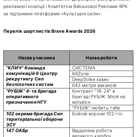
рекламної коаліції і Комітетом Військової Реклами ВРК
за підтримки платформи «Культурні сили».
Перелік шортлистів Brave Awards 2026
Назва учасника
Назва роботи
"КЛИЧ" Команда
СИСТЕМА
комунікацій 6 Центру
KillZone
рекрутингу Сил
DeepStrike камін
безпілотних систем
643 метри вакансій
"РУБІЖ" 4-та бригада
Контракт "18-24" в
оперативного
Бригаді РУБІЖ. Місія на
призначення НГУ
мільйон
"РУБІЖ" любить тебе
102 окрема бригада Сил
Бойові ворони 102-гої
територіальної оборони
ЗСУ
147 ОАБр
Віддалена робота
великого калібру