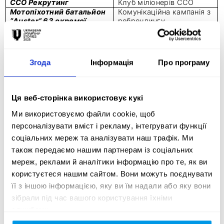
ССО Рекрутинг
Клуб міліонерів ССО
Мотопіхотний батальйон
Комунікаційна кампанія з
“Auster” 63 окремої
ребрендингу
механізованої бригади 3
мотопіхотного
армійського корпусу
батальйону “Аустер" 63-ї
окремої механізованої
бригади 3-го
Згода
Інформація
Про програму
армійського корпусу
Третій армійський
Рекламна кампанія "Ми
корпус
тут щоб жити"
Рекрутингова кампанія
Ця веб-сторінка використовує кукі
“Готуємо до будь-якого
сценарію”
Ми використовуємо файли cookie, щоб
Музичний альбом
персоналізувати вміст і рекламу, інтегрувати функції
«ЕПОХА»
соціальних мереж та аналізувати наш трафік. Ми
Музичний альбом FPS
Штабний фонд Третього
Рекламна компанія "За
також передаємо нашим партнерам із соціальних
армійського корпусу
маму. За тата. За третю
мереж, реклами й аналітики інформацію про те, як ви
Штурмову"
користуєтеся нашим сайтом. Вони можуть поєднувати
Центр Інформаційних
Ми Є
Ресурсів Армія Медіа МО
її з іншою інформацією, яку ви їм надали або яку вони
зібрали під час вашого користування їхніми
службами.
Імена переможців Brave Awards 2026 буде оголошено 28