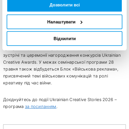
травня під час церемонії нагородження у межах Ukrainian
Дозволити всі
Creative Stories 2026 у Києві.
Налаштувати
28-29 травня Ukrainian Creative Stories 2026 об’єднає
представників рекламно-комунікаційної індустрії,
Відхилити
брендів, агенцій, медіа та креативних спільнот. У
програмі події – семінари, панельні дискусії, професійні
зустрічі та церемонії нагородження конкурсів Ukrainian
Creative Awards. У межах семінарської програми 28
травня також відбудеться Блок «Військова реклама»,
присвячений темі військових комунікацій та ролі
креативу під час війни.
Доєднуйтесь до події Ukrainian Creative Stories 2026 –
програма
за посиланням
.