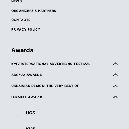
NEWS
ORGANIZERS & PARTNERS
CONTACTS
PRIVACY POLICY
Awards
KYIV INTERNATIONAL ADVERTISING FESTIVAL
ABOUT KIAF
ADC*UA AWARDS
RULES & ELIGIBILITY
ABOUT ADC*UA AWARDS
UKRAINIAN DESIGN: THE VERY BEST OF
CATEGORIES
RULES & ELIGIBILITY
ABOUT UKRAINIAN DESIGN: THE VERY BEST OF
IAB MIXX AWARDS
JURY
CATEGORIES
RULES & ELIGIBILITY
ABOUT MIXX AWARDS
DEADLINES & ENTRY FEES
UCS
JURY
CATEGORIES
ORGANIZERS & PARTNERS
ENTRY REQUIREMENTS & SPECIFICATIONS
DEADLINES & ENTRY FEES
JURY
RULES & ELIGIBILITY