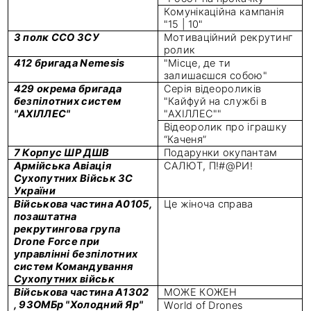
Комунікаційна кампанія
"15 | 10"
3 полк ССО ЗСУ
Мотиваційний рекрутинг
ролик
412 бригада Nemesis
"Місце, де ти
залишаєшся собою"
429 окрема бригада
Серія відеороликів
безпілотних систем
"Кайфуй на службі в
"АХІЛЛЕС"
"АХІЛЛЕС""
Відеоролик про іграшку
“Каченя”
7 Корпус ШР ДШВ
Подарунки окупантам
Армійська Авіація
САЛЮТ, П!#@РИ!
Сухопутних Військ ЗС
України
Військова частина А0105,
Це жіноча справа
позаштатна
рекрутингова група
Drone Force при
управлінні безпілотних
систем Командування
Сухопутних військ
Військова частина А1302
МОЖЕ КОЖЕН
, 93ОМБр "Холодний Яр"
World of Drones