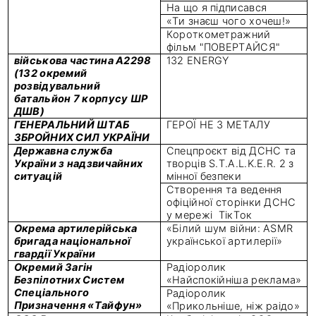
На що я підписався
«Ти знаєш чого хочеш!»
Короткометражний
фільм "ПОВЕРТАЙСЯ"
військова частина А2298
132 ENERGY
(132 окремий
розвідувальний
батальйон 7 корпусу ШР
ДШВ)
ГЕНЕРАЛЬНИЙ ШТАБ
ГЕРОЇ НЕ З МЕТАЛУ
ЗБРОЙНИХ СИЛ УКРАЇНИ
Державна служба
Спецпроєкт від ДСНС та
України з надзвичайних
творців S.T.A.L.K.E.R. 2 з
ситуацій
мінної безпеки
Створення та ведення
офіційної сторінки ДСНС
у мережі ТікТок
Окрема артилерійська
«Білий шум війни: ASMR
бригада національної
української артилерії»
гвардії України
Окремий Загін
Радіоролик
Безпілотних Систем
«Найспокійніша реклама»
Спеціального
Радіоролик
Призначення «Тайфун»
«Прикольніше, ніж раідо»