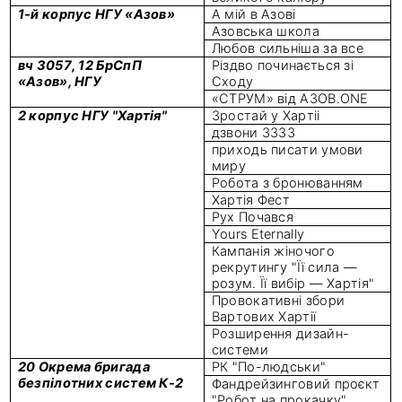
1-й корпус НГУ «Азов»
А мій в Азові
Азовська школа
Любов сильніша за все
вч 3057, 12 БрСпП
Різдво починається зі
«Азов», НГУ
Сходу
«СТРУМ» від АЗОВ.ONE
2 корпус НГУ "Хартія"
Зростай у Хартіі
дзвони 3333
приходь писати умови
миру
Робота з бронюванням
Хартія Фест
Рух Почався
Yours Eternally
Кампанія жіночого
рекрутингу "Її сила —
розум. Її вибір — Хартія"
Провокативні збори
Вартових Хартії
Розширення дизайн-
системи
20 Окрема бригада
РК "По-людськи"
безпілотних систем К-2
Фандрейзинговий проєкт
"Робот на прокачку"