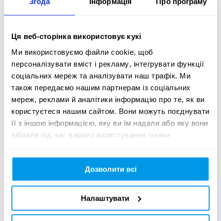
Згода
Інформація
Про програму
D04
LOGOTYPE
Ця веб-сторінка використовує кукі
Ми використовуємо файли cookie, щоб
D05
ILLUSTRATION
персоналізувати вміст і рекламу, інтегрувати функції
соціальних мереж та аналізувати наш трафік. Ми
також передаємо нашим партнерам із соціальних
D06
PHOTOGRAPHY
мереж, реклами й аналітики інформацію про те, як ви
користуєтеся нашим сайтом. Вони можуть поєднувати
її з іншою інформацією, яку ви їм надали або яку вони
D07
PACKAGING
зібрали під час вашого користування їхніми
службами.
Дозволити всі
D08
MOTION GRAPHICS
Налаштувати
D09
SPATIAL DESIGN