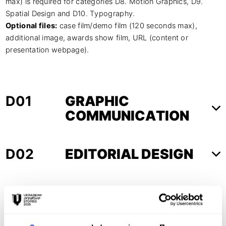
max)
is required for categories D8. Motion Graphics, D9.
Spatial Design and D10. Typography.
Optional files:
case film/demo film (120 seconds max),
additional image, awards show film, URL (content or
presentation webpage).
D01
GRAPHIC
COMMUNICATION
D02
EDITORIAL DESIGN
D03
CORPORATE BRAND
IDENTITY