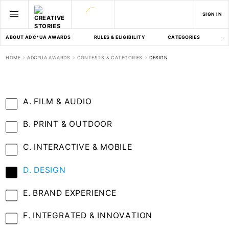
SIGN IN
ABOUT ADC*UA AWARDS
RULES & ELIGIBILITY
CATEGORIES
J
HOME
ADC*UA AWARDS
CONTESTS & CATEGORIES
DESIGN
A. FILM & AUDIO
B. PRINT & OUTDOOR
C. INTERACTIVE & MOBILE
D. DESIGN
E. BRAND EXPERIENCE
F. INTEGRATED & INNOVATION