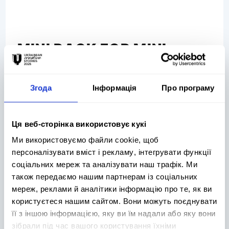
MINI PACK FOR MINI
POCKET
Entrant:
Country:
Згода
Інформація
Про програму
Publicis Ukraine
Ukraine
Advertiser/Brand:
Section/Contest/Category:
SMILE / Biosphere
A. GENERAL DIGITAL
Ця веб-сторінка використовує кукі
corporation
DIRECTIONS / A03.
Integration between the
Ми використовуємо файли cookie, щоб
media
персоналізувати вміст і рекламу, інтегрувати функції
соціальних мереж та аналізувати наш трафік. Ми
також передаємо нашим партнерам із соціальних
Shortlist
мереж, реклами й аналітики інформацію про те, як ви
користуєтеся нашим сайтом. Вони можуть поєднувати
її з іншою інформацією, яку ви їм надали або яку вони
зібрали під час вашого користування їхніми