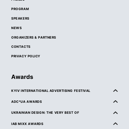
PROGRAM
SPEAKERS
NEWS
ORGANIZERS & PARTNERS
CONTACTS
PRIVACY POLICY
Awards
KYIV INTERNATIONAL ADVERTISING FESTIVAL
ABOUT KIAF
ADC*UA AWARDS
RULES & ELIGIBILITY
ABOUT ADC*UA AWARDS
UKRAINIAN DESIGN: THE VERY BEST OF
CATEGORIES
RULES & ELIGIBILITY
ABOUT UKRAINIAN DESIGN: THE VERY BEST OF
IAB MIXX AWARDS
JURY